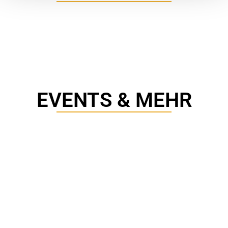
EVENTS & MEHR
Anschrift
Hechtclub Auenwald e.V.
Postfach 112
71549 Auenwald